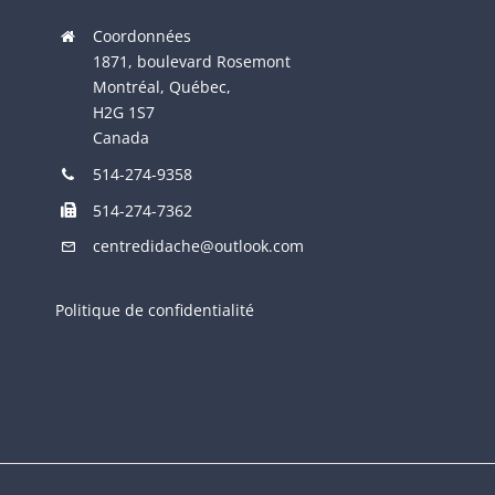
Coordonnées
1871, boulevard Rosemont
Montréal, Québec,
H2G 1S7
Canada
514-274-9358
514-274-7362
centredidache@outlook.com
Politique de confidentialité