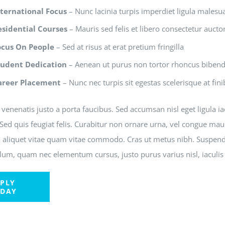
nternational Focus
– Nunc lacinia turpis imperdiet ligula malesu
esidential Courses
– Mauris sed felis et libero consectetur auctor 
ocus On People
– Sed at risus at erat pretium fringilla
tudent Dedication
– Aenean ut purus non tortor rhoncus bibe
areer Placement
– Nunc nec turpis sit egestas scelerisque at fini
venenatis justo a porta faucibus. Sed accumsan nisl eget ligula i
Sed quis feugiat felis. Curabitur non ornare urna, vel congue mau
a aliquet vitae quam vitae commodo. Cras ut metus nibh. Suspendi
lum, quam nec elementum cursus, justo purus varius nisl, iaculis
PLY
ODAY