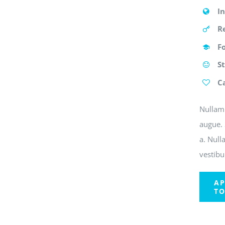
I
R
F
S
C
Nullam 
augue. 
a. Null
vestibu
AP
T