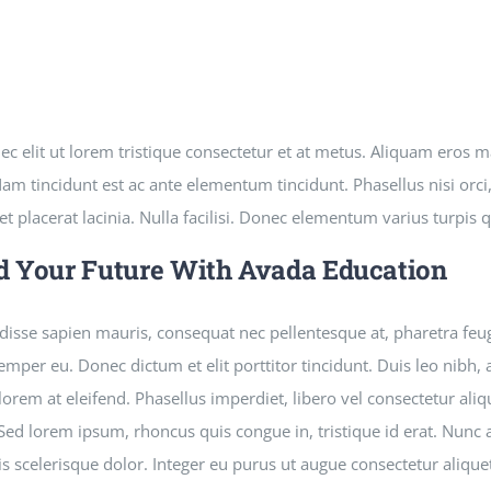
ec elit ut lorem tristique consectetur et at metus. Aliquam eros 
am tincidunt est ac ante elementum tincidunt. Phasellus nisi orci, 
et placerat lacinia. Nulla facilisi. Donec elementum varius turpis 
d Your Future With Avada Education
isse sapien mauris, consequat nec pellentesque at, pharetra feugi
semper eu. Donec dictum et elit porttitor tincidunt. Duis leo nibh, 
lorem at eleifend. Phasellus imperdiet, libero vel consectetur aliq
 Sed lorem ipsum, rhoncus quis congue in, tristique id erat. Nunc 
is scelerisque dolor. Integer eu purus ut augue consectetur aliqu