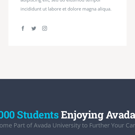
incididunt ut labore et dolore magna aliqua.
000 Students
Enjoying Avad
ome Part of Avada University to Further Your Car