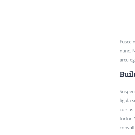
Fusce n
nunc. N
arcu eg
Buil
Suspend
ligula 
cursus 
tortor.
convall